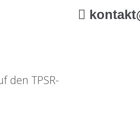
hren?
kontakt
auf den TPSR-